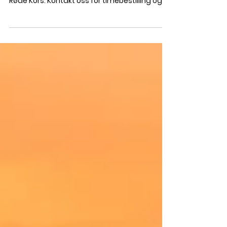
Foto: June Helen Karlsen, Røde Kors. Vi tilbyr
kostnadsfri helsesjekk av besøkshunder i
Røde Kors. Kontakt oss for timebestilling og
ta med veterinærattest fra Røde Kors som vi
skal fylle ut når du kommer på timen. Les mer
på:
https://www.rodekors.no/tilbudene/besoksve
nn/besokshund/