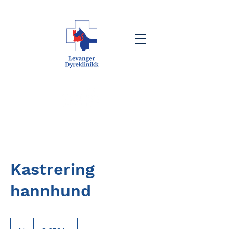
Kastrering
hannhund
8 359
norske